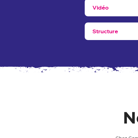
Vidéo
Structure
N