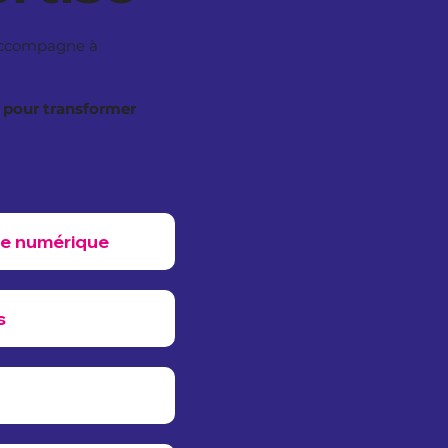
ccompagne à
s pour transformer
pe numérique
s