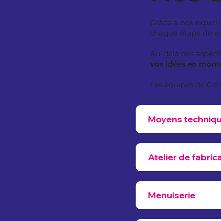
Grâce à nos expert
chaque étape de vot
Au-delà des aspects
vos idées en mome
Les équipes de Co
Moyens techniqu
Atelier de fabric
Menuiserie