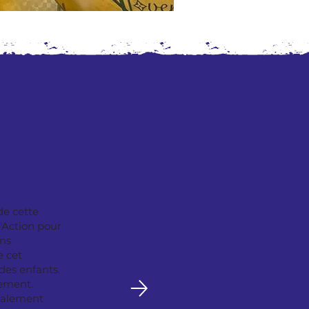
de cette
c'Action pour
ons
e cet
des enfants.
nement.
également