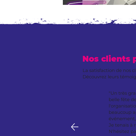
Nos clients 
La satisfaction de nos c
Découvrez leurs témoi
"Un très gr
belle fête d
l'organisat
beaucoup ap
événement, 
Je tenais à
N'hésitez p