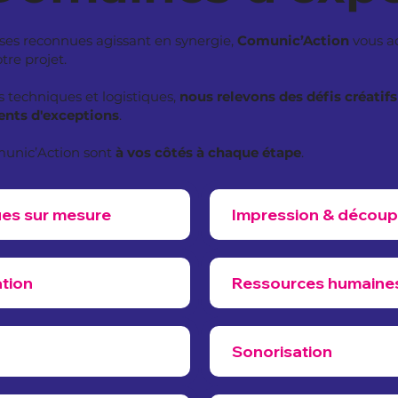
ises reconnues agissant en synergie,
Comunic’Action
vous a
re projet.
 techniques et logistiques,
nous relevons des défis créatif
nts d'exceptions
.
munic’Action sont
à vos côtés à chaque étape
.
es sur mesure
Impression & décou
ation
Ressources humaine
Sonorisation