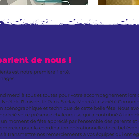
parlent de nous !
lients est notre première fierté.
gnages.
and merci à tous et toutes pour votre accompagnement lors 
e Noël de l'Université Paris-Saclay. Merci à la société Comuni
ion scénographique et technique de cette belle fête. Nous av
précié votre présence chaleureuse qui a contribué à faire d
un moment de fête apprécié par l'ensemble des parents et 
 remercier pour la coordination opérationnelle de ce bel évé
as à transmettre nos remerciements à vos équipes qui ont 