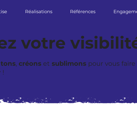
tise
Réalisations
Références
Engagem
z votre visibilit
ntons
,
créons
et
sublimons
pour vous faire
r
!