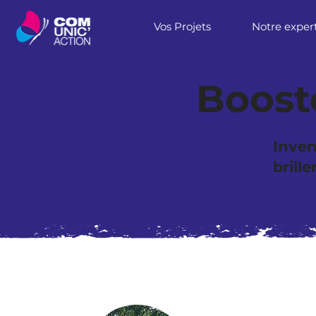
Vos Projets
Notre exper
Booste
Inve
brille